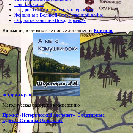
Наши новости
Подарок своими руками- мастер- класс
Женщины в Великой Отечественной войне
Открытое занятие «Поход Ермака»
Внимание, в библиотеке новые дополнения
Книги по
истории края
Методическая работа по краеведению
Проект «Исторический экспонат»
Элективные
курсы «Старина Оханская»
Рубрики