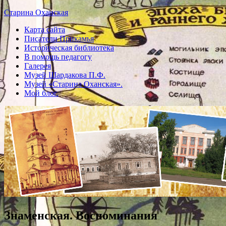
Старина Оханская
Карта сайта
Писатели Прикамья
Историческая библиотека
В помощь педагогу
Галерея
Музей Шардакова П.Ф.
Музей «Старина Оханская».
Мой блог.
Знаменская. Воспоминания