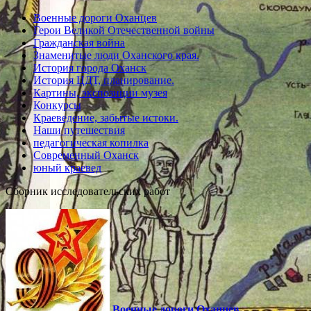
Военные дороги Оханцев
Герои Великой Отечественной войны
Гражданская война
Знаменитые люди Оханского края.
История города Оханск
История ЦДТ, планирование.
Картины, экспозиции музея
Конкурсы
Краеведение, забытые истоки.
Наши путешествия
педагогическая копилка
Современный Оханск
юный краевед
Сборник исследовательских работ
Военные дороги Оханцев