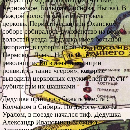
Черновское, Большая Соснова, Нытва). В
каждой волости обязательно была
церковь. Периодически при Оханском
соборе собиралось духовенство из всех
волостей уезда. Дедушка имел большой
авторитет в губернии: он был депутатом
Пермской Думы. Но так было до
революции. Во время революции
появились такие «герои», которые
выводили церковных служителей в лес и
рубили там их шашками.
Дедушке пришлось бежать вместе с
Колчаком в Сибирь. По дороге, уже за
Уралом, в поезде начался тиф. Дедушка
Александр Иванович и бабушка
Апполинария заболели и умерли»…