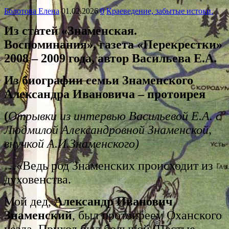
Болотова Елена
01.02.2026
0
Краеведение, забытые истоки.
Из статей «Знаменская.
Воспоминания», газета «Перекрестки»
2008 – 2009 года, автор Васильева Е.А.
Из биографии семьи Знаменского
Александра Ивановича – протоирея
(
Отрывки из интервью Васильевой Е.А. с
Людмилой Александровной Знаменской,
внучкой А.И.Знаменского)
…«Ведь род Знаменских происходит из
духовенства.
Мой дед,
Александр Иванович
Знаменский
, был протоиреем Оханского
уезда. Приход был большой (Частые,