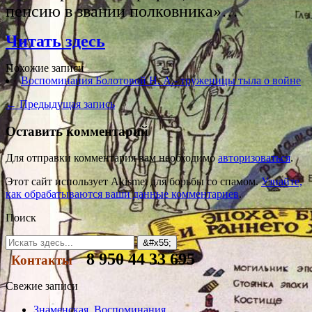
пенсию в звании полковника»…
Читать здесь
Похожие записи
Воспоминания Болотовой Н. А.- труженицы тыла о войне
← Предыдущая запись
Оставить комментарий
Для отправки комментария вам необходимо
авторизоваться
.
Этот сайт использует Akismet для борьбы со спамом.
Узнайте,
как обрабатываются ваши данные комментариев
.
Поиск
8 950 44 33 695
Контакты
Свежие записи
Знаменская. Воспоминания