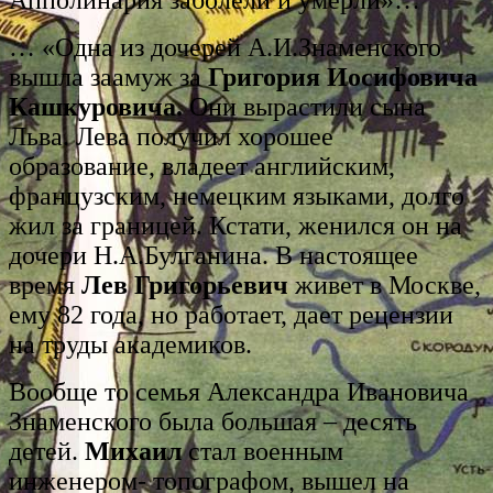
… «Одна из дочерей А.И.Знаменского
вышла заамуж за
Григория Иосифовича
Кашкуровича.
Они вырастили сына
Льва. Лева получил хорошее
образование, владеет английским,
французским, немецким языками, долго
жил за границей. Кстати, женился он на
дочери Н.А.Булганина. В настоящее
время
Лев Григорьевич
живет в Москве,
ему 82 года, но работает, дает рецензии
на труды академиков.
Вообще то семья Александра Ивановича
Знаменского была большая – десять
детей.
Михаил
стал военным
инженером- топографом, вышел на