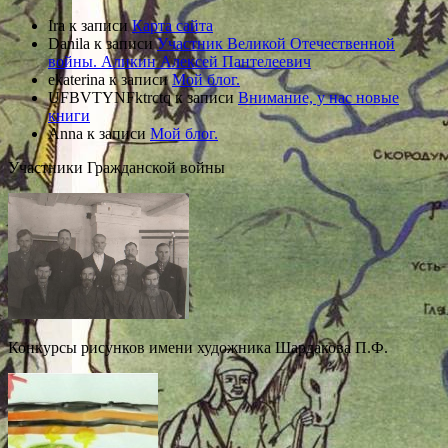
Ira
к записи
Карта сайта
Danila
к записи
Участник Великой Отечественной
войны. Аликин Алексей Пантелеевич
ekaterina
к записи
Мой блог.
UFBVTYNFktrctq
к записи
Внимание, у нас новые
книги
Anna
к записи
Мой блог.
Участники Гражданской войны
Конкурсы рисунков имени художника Шардакова П.Ф.