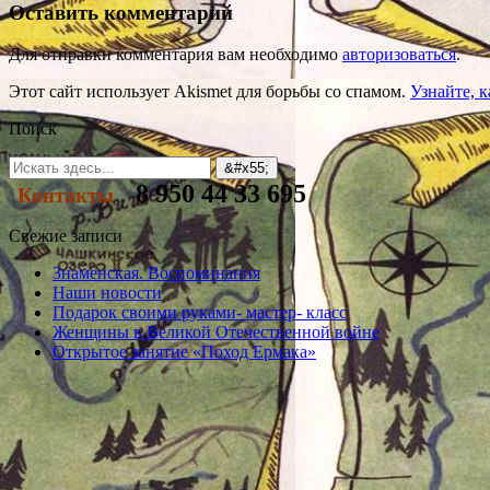
Оставить комментарий
Для отправки комментария вам необходимо
авторизоваться
.
Этот сайт использует Akismet для борьбы со спамом.
Узнайте, 
Поиск
8 950 44 33 695
Контакты
Свежие записи
Знаменская. Воспоминания
Наши новости
Подарок своими руками- мастер- класс
Женщины в Великой Отечественной войне
Открытое занятие «Поход Ермака»