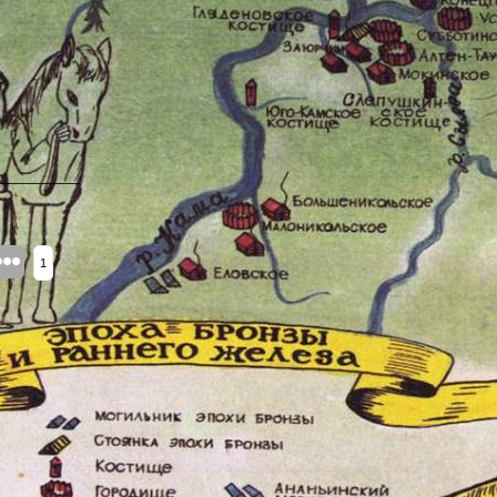
_________
1