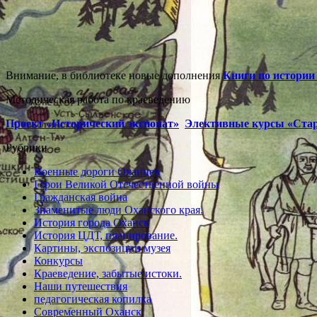
Внимание, в библиотеке новые дополнения
Книги по истории
Методическая работа по краеведению
Проект «Исторический экспонат»
Элективные курсы «Ста
Рубрики
Военные дороги Оханцев
Герои Великой Отечественной войны
Гражданская война
Знаменитые люди Оханского края.
История города Оханск
История ЦДТ, планирование.
Картины, экспозиции музея
Конкурсы
Краеведение, забытые истоки.
Наши путешествия
педагогическая копилка
Современный Оханск