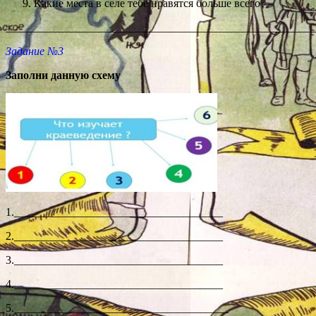
Какие места в селе тебе нравятся больше всего?
_______________________________________________________
Задание №3
Заполни данную схему
1._____________________________________
2._____________________________________
3._____________________________________
4._____________________________________
5.______________________________________