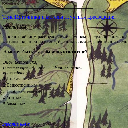
6.______________________________________
Тема:Источники и методы изучения краеведения
Задание №4
Заполни таблицу, распределив по группам, следующие историче
жилища, надписи на камне, былины, оружие, дневники и воспо
А может быть ты добавишь что-то еще?
Виды источника,
позволяющее изучать
Что включает
краеведение
1 Письменные
2 Вещественные
3 Изобразительные
4 Устные
5 Звуковые
Задание №4 а