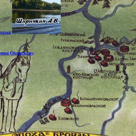
 края
рина Оханская»