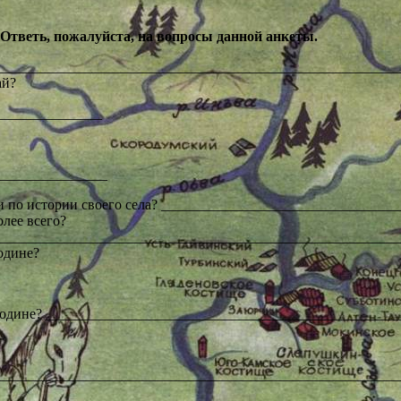
 Ответь, пожалуйста, на вопросы данной анкеты.
_________________________________________________________
ай?
________________
_______________
и по истории своего села? ________________________________
олее всего?
________________________________________________________
родине?
ой родине? ________________________________________________
________________________________________________________