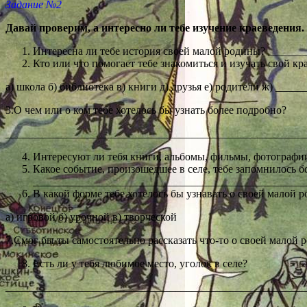
Задание №2
Давай проверим, а интересно ли тебе изучение краеведения.
Интересна ли тебе история своей малой родины? _____
Кто или что помогает тебе знакомиться и изучать свой кр
а) школа б) библиотека в) книги д) друзья е) родители ж) ____
3.О чем или о ком тебе хотелось бы узнать более подробно?
_______________________________________________________
Интересуют ли тебя книги, альбомы, фильмы, фотографи
Какое событие, произошедшее в селе, тебе запомнилось б
__________________________________________________
В какой форме тебе хотелось бы узнавать о своей малой 
а) игровой б) урочной в) творческой
7.Смог бы ты самостоятельно рассказать что-то о своей мал
Есть ли у тебя любимое место, уголок в селе?
_______________________________________________________