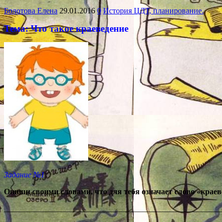
Болотова Елена
29.01.2016
0
История ЦДТ, планирование.
Тема: Что такое краеведение
Задание №1
Опиши своими словами, что для тебя означает слово «краев
_______________________________________________________