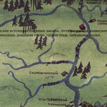
ские источники: сборники законов, легенды, одежда, княжеские 
минания, домашняя утварь, орудия труда, бабушкины сказки.