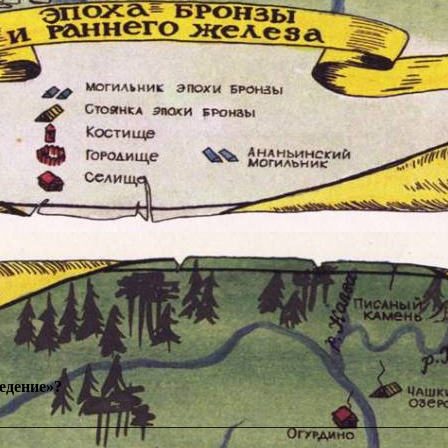
едение»?
________________________________________________________