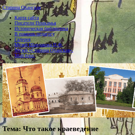
Старина Оханская
Карта сайта
Писатели Прикамья
Историческая библиотека
В помощь педагогу
Галерея
Музей Шардакова П.Ф.
Музей «Старина Оханская».
Мой блог.
Тема: Что такое краеведение