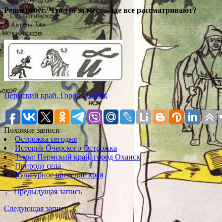
Реши ребус. Что это за место, где все рассматривают?
_________________________
Пермский край, Город Оханск
Похожие записи
Острожка сегодня
История Очерского Острожка
Темы: Пермский край, город Оханск
Природа села
Культурное наследие края
← Предыдущая запись
Следующая запись →